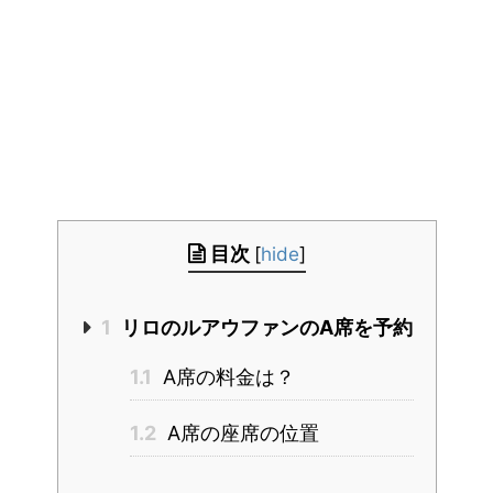
目次
[
hide
]
1
リロのルアウファンのA席を予約
1.1
A席の料金は？
1.2
A席の座席の位置