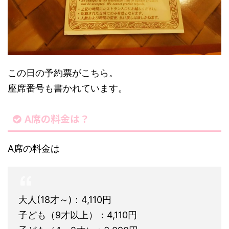
この日の予約票がこちら。
座席番号も書かれています。
A席の料金は？
A席の料金は
大人(18才～)：4,110円
子ども（9才以上）：4,110円