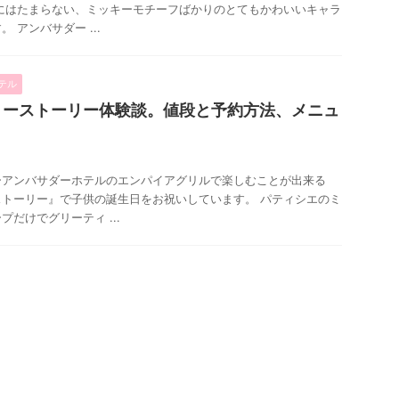
にはたまらない、ミッキーモチーフばかりのとてもかわいいキャラ
 アンバサダー ...
テル
リーストーリー体験談。値段と予約方法、メニュ
ーアンバサダーホテルのエンパイアグリルで楽しむことが出来る
トーリー』で子供の誕生日をお祝いしています。 パティシエのミ
だけでグリーティ ...